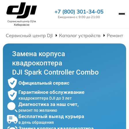
+7 (800) 301-34-05
Ежедневно с 9:00 до 21:00
Сервисный центр DJI
в
Хабаровске
Сервисный центр DJI
Каталог устройств
Ремонт К
Замена корпуса
квадрокоптера
DJI Spark Controller Combo
Официальный сервис
Гарантийное обслуживание
квадрокоптера DJI до 3 лет
Диагностика за наш счет,
ремонт по желанию
Бесплатный выезд курьера
в день обращения
Замена корпуса квадрокоптера