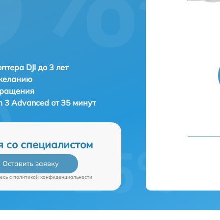
птера DJI до 3 лет
 желанию
бращения
m 3 Advanced от 35 минут
я со специалистом
Оставить заявку
есь c
политикой конфиденциальности