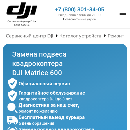
+7 (800) 301-34-05
Ежедневно с 9:00 до 21:00
Позвонить
мне утром
Сервисный центр DJI
в
Хабаровске
Сервисный центр DJI
Каталог устройств
Ремонт К
Замена подвеса
квадрокоптера
DJI Matrice 600
Официальный сервис
Гарантийное обслуживание
квадрокоптера DJI до 3 лет
Диагностика за наш счет,
ремонт по желанию
Бесплатный выезд курьера
в день обращения
Замена подвеса квадрокоптера