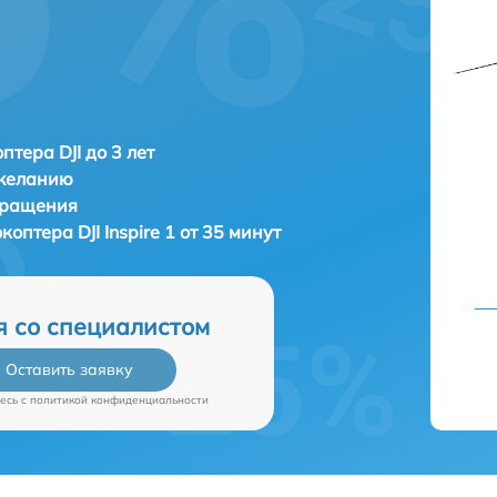
птера DJI до 3 лет
 желанию
бращения
окоптера
DJI Inspire 1 от 35 минут
я со специалистом
Оставить заявку
есь c
политикой конфиденциальности