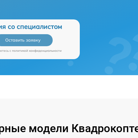
ия со специалистом
Оставить заявку
аетесь c
политикой конфиденциальности
рные модели Квадрокопте