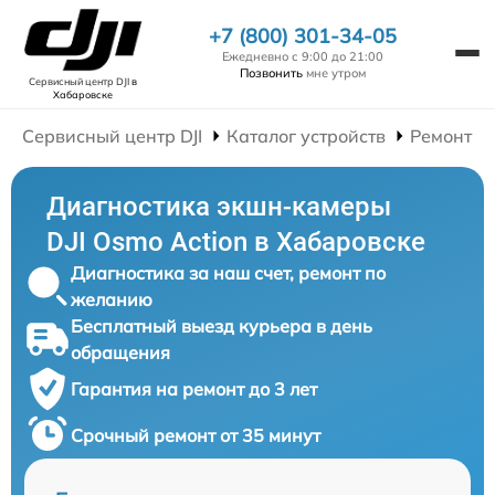
+7 (800) 301-34-05
Ежедневно с 9:00 до 21:00
Позвонить
мне утром
Сервисный центр DJI
в
Хабаровске
Сервисный центр DJI
Каталог устройств
Ремонт Э
Диагностика экшн-камеры
DJI Osmo Action в Хабаровске
Диагностика за наш счет, ремонт по
желанию
Бесплатный выезд курьера в день
обращения
Гарантия на ремонт до 3 лет
Срочный ремонт от 35 минут