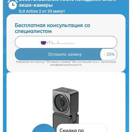
экшн-камеры
DJI Action 2 от 35 минут
Бесплатная консультация со
специалистом
Оставить заявку
Нажимая на кнопку "Оставить заявку" Вы соглашаетесь c
политикой
конфиденциальности
Скидка по