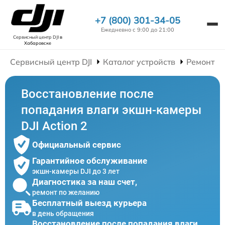
+7 (800) 301-34-05
Ежедневно с 9:00 до 21:00
Сервисный центр DJI
в
Хабаровске
Сервисный центр DJI
Каталог устройств
Ремонт Э
Восстановление после
попадания влаги экшн-камеры
DJI Action 2
Официальный сервис
Гарантийное обслуживание
экшн-камеры DJI до 3 лет
Диагностика за наш счет,
ремонт по желанию
Бесплатный выезд курьера
в день обращения
Восстановление после попадания влаги